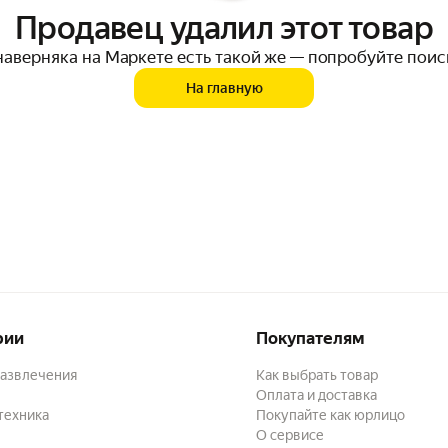
Продавец удалил этот товар
наверняка на Маркете есть такой же — попробуйте поис
На главную
рии
Покупателям
развлечения
Как выбрать товар
Оплата и доставка
техника
Покупайте как юрлицо
О сервисе