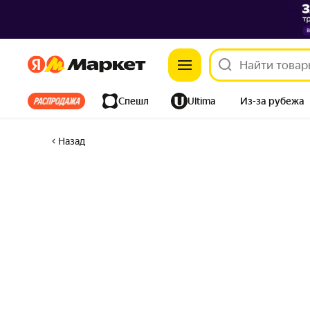
Яндекс
Яндекс
Все хиты
Спешл
Ultima
Из-за рубежа
Дом
Ремонт
Детям
Красота
Электроника
Назад